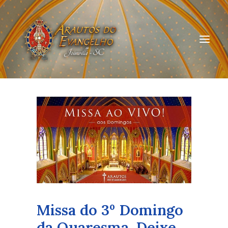
HOME
QUEM SOMOS
ARAUTOS JOINVILLE
CURSOS ON-LINE
DOAÇÃO
Missa do 3º Domingo
da Quaresma. Deixe