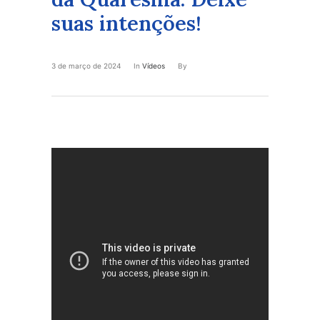
suas intenções!
3 de março de 2024
In
Vídeos
By