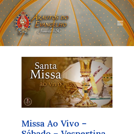
HOME
QUEM SOMOS
ARAUTOS JOINVILLE
CURSOS ON-LINE
DOAÇÃO
Missa Ao Vivo –
Sábado – Vespertina