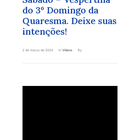
do 3º Domingo da
Quaresma. Deixe suas
intenções!
2 de março de 2024
In
Vídeos
By