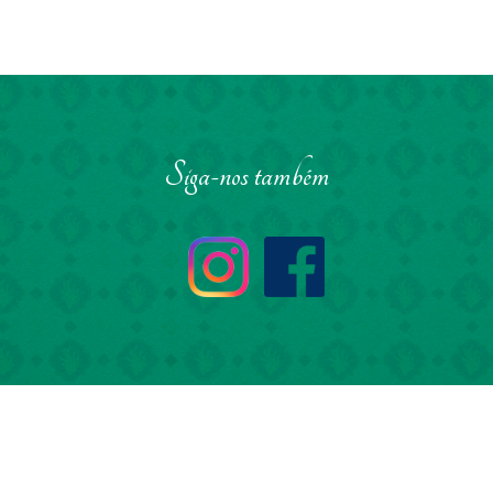
Basso #233
Siga-nos também
Faça sua doação
Conheça os