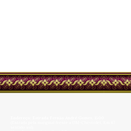
Arautos
Joinville
Deixe seu Pedido
Conheça nossa
de Oração
Loja
Endereço: Estrada Fernão André Gomes, 1500
(Entrada pela marginal frente a GM-Chevrolet, Km.47
sentido sul)