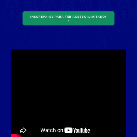
INSCREVA-SE PARA TER ACESSO ILIMITADO! 
›