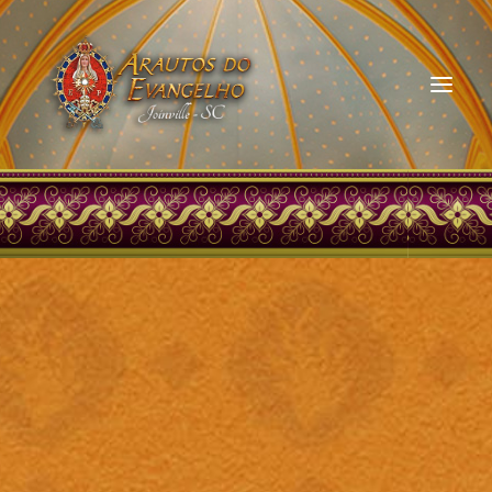
HOME
QUEM SOMOS
ARAUTOS JOINVILLE
CURSOS ON-LINE
DOAÇÃO