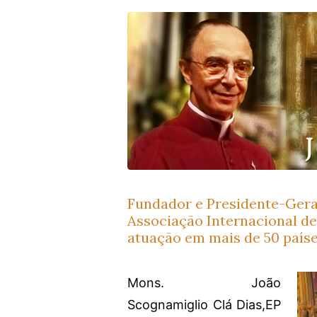
Fundador e Presidente-Gera
Associação Internacional de 
atuação em mais de 50 paíse
Mons. João
Scognamiglio Clá Dias,EP