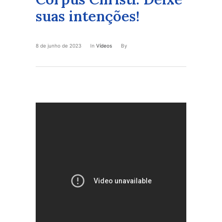
suas intenções!
8 de junho de 2023
In
Vídeos
By