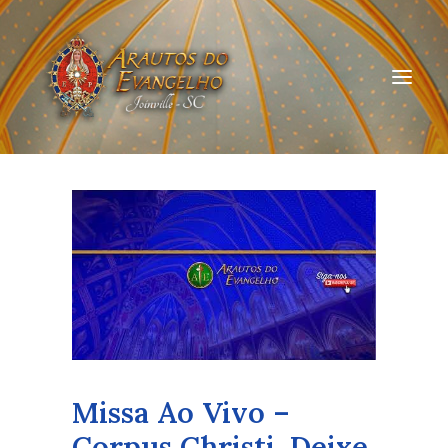
HOME
QUEM SOMOS
ARAUTOS JOINVILLE
CURSOS ON-LINE
DOAÇÃO
Missa Ao Vivo –
Corpus Christi. Deixe