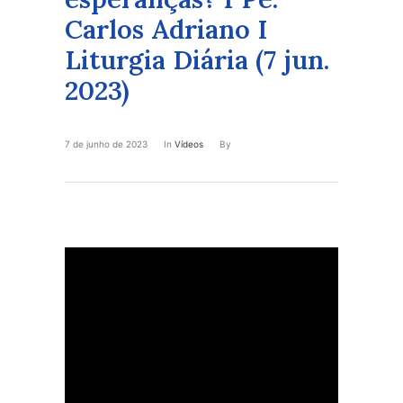
Carlos Adriano I
Liturgia Diária (7 jun.
2023)
7 de junho de 2023
In
Vídeos
By