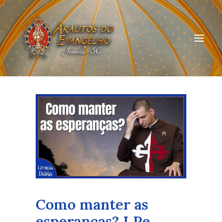
HOME
QUEM SOMOS
ARAUTOS JOINVILLE
CURSOS ON-LINE
DOAÇÃO
Como manter as
esperanças? I Pe.