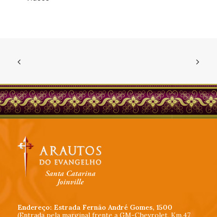
Endereço: Estrada Fernão André Gomes, 1500
(Entrada pela marginal frente a GM-Chevrolet, Km.47