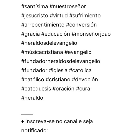
#santísima #nuestroseñor
#jesucristo #virtud #sufrimiento
#arrepentimiento #conversión
#gracia #educación #monseñorjoao
#heraldosdelevangelio
#músicacristiana #evangelio
#fundadorheraldosdelevangelio
#fundador #iglesia #católica
#católico #cristiano #devoción
#catequesis #oración #cura
#heraldo
_____
♦️ Inscreva-se no canal e seja
notificado: