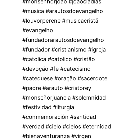
#monsenhorjoao #joaocladias
#musica #arautosdoevangelho
#louvorperene #musicacristã
#evangelho
#fundadorarautosdoevangelho
#fundador #cristianismo #igreja
#catolica #catolico #cristão
#devoção #fe #catecismo
#catequese #oração #sacerdote
#padre #arauto #cristorey
#monseñorjuancla #solemnidad
#festividad #liturgia
#conmemoración #santidad
#verdad #cielo #cielos #eternidad
#bienaventuranza #virgen