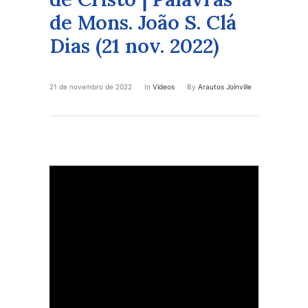
de Mons. João S. Clá
Dias (21 nov. 2022)
21 de novembro de 2022
In
Vídeos
By
Arautos Joinville