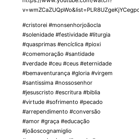
https://www.youtube.com/watch?
v=wmZCaZUQpWo&list=PLR8UZgeKjYCegp
#cristorei #monsenhorjoãocla
#solenidade #festividade #liturgia
#quasprimas #encíclica #pioxi
#comemoração #santidade
#verdade #ceu #ceus #eternidade
#bemaventurança #gloria #virgem
#santissima #nossosenhor
#jesuscristo #escritura #biblia
#virtude #sofrimento #pecado
#arrependimento #conversão
#amor #graça #educação
#joãoscognamiglio