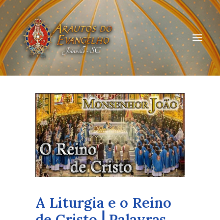
HOME
QUEM SOMOS
ARAUTOS JOINVILLE
CURSOS ON-LINE
DOAÇÃO
A Liturgia e o Reino
de Cristo ⎜Palavras