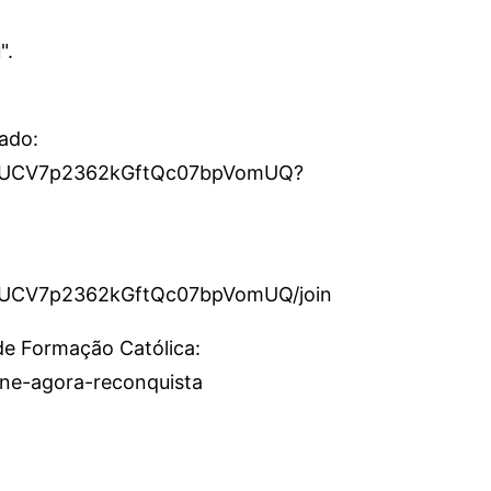
".
cado:
el/UCV7p2362kGftQc07bpVomUQ?
l/UCV7p2362kGftQc07bpVomUQ/join
 de Formação Católica:
sine-agora-reconquista