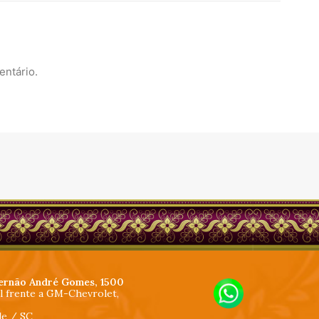
entário.
ernão André Gomes, 1500
al frente a GM-Chevrolet,
lle / SC