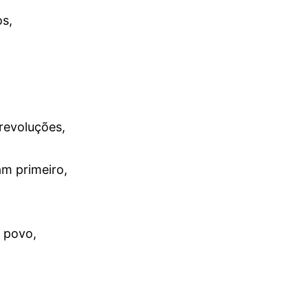
s,
revoluções,
am primeiro,
 povo,