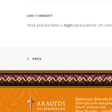
ADD COMMENT
Você precisa fazer o
login
para publicar um com
PREV
Endereço: Estrada F
(Entrada pela margin
Km.47 sentido sul)
Nova Brasília - Joinvi