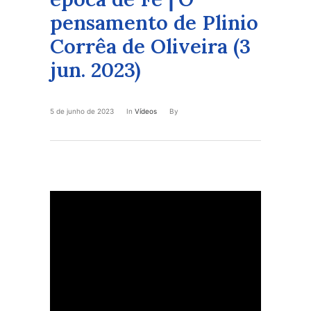
pensamento de Plinio
Corrêa de Oliveira (3
jun. 2023)
5 de junho de 2023
In
Vídeos
By