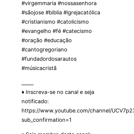
#virgemmaria #nossasenhora
#sãojose #biblia #igrejacatólica
#cristianismo #catolicismo
#evangelho #fé #catecismo
#oração #educação
#cantogregoriano
#fundadordosarautos
#músicacristã
_____
♦️ Inscreva-se no canal e seja
notificado:
https://www.youtube.com/channel/UCV7
sub_confirmation=1