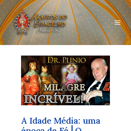
HOME
QUEM SOMOS
ARAUTOS JOINVILLE
CURSOS ON-LINE
DOAÇÃO
A Idade Média: uma
época de Fé ⎜O