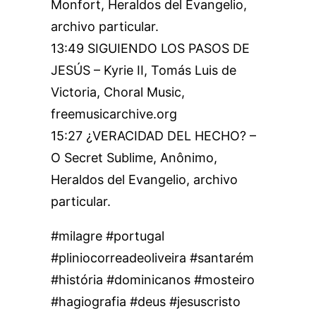
Monfort, Heraldos del Evangelio,
archivo particular.
13:49 SIGUIENDO LOS PASOS DE
JESÚS – Kyrie II, Tomás Luis de
Victoria, Choral Music,
freemusicarchive.org
15:27 ¿VERACIDAD DEL HECHO? –
O Secret Sublime, Anônimo,
Heraldos del Evangelio, archivo
particular.
#milagre #portugal
#pliniocorreadeoliveira #santarém
#história #dominicanos #mosteiro
#hagiografia #deus #jesuscristo