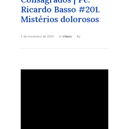
Ricardo Basso #201.
Mistérios dolorosos
2 de novembro de 2025
In
Vídeos
By