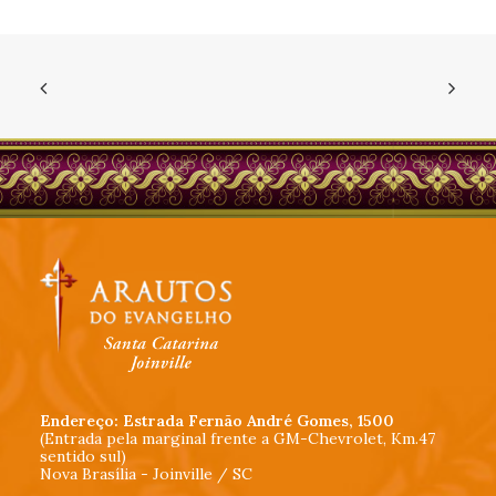
Endereço: Estrada Fernão André Gomes, 1500
(Entrada pela marginal frente a GM-Chevrolet, Km.47
sentido sul)
Nova Brasília - Joinville / SC