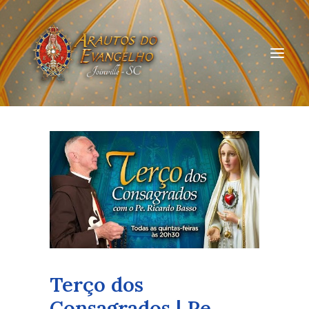
HOME
QUEM SOMOS
ARAUTOS JOINVILLE
CURSOS ON-LINE
DOAÇÃO
Terço dos
Consagrados | Pe.