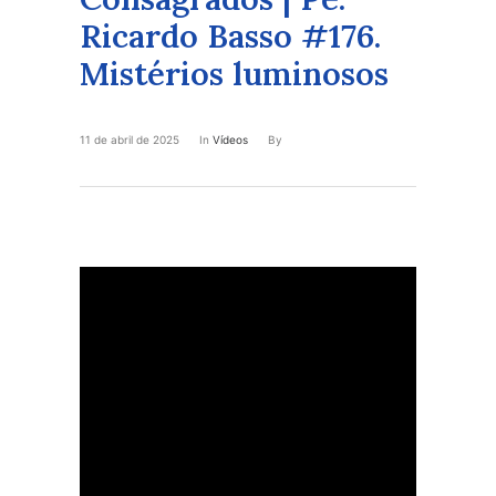
Ricardo Basso #176.
Mistérios luminosos
11 de abril de 2025
In
Vídeos
By