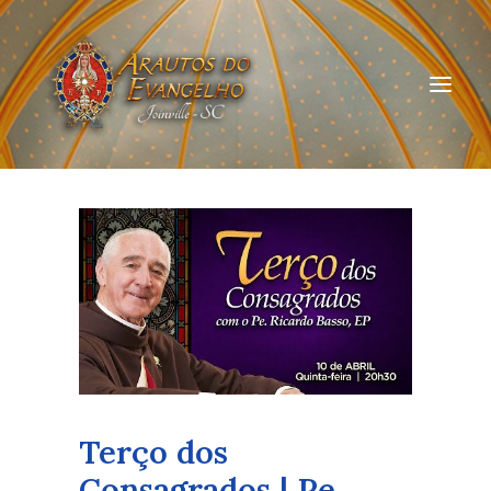
HOME
QUEM SOMOS
ARAUTOS JOINVILLE
CURSOS ON-LINE
DOAÇÃO
Terço dos
Consagrados | Pe.