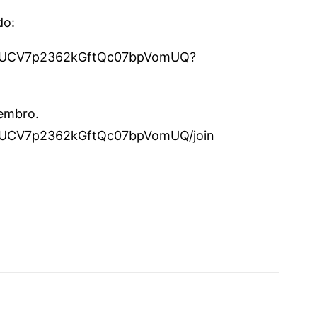
do:
el/UCV7p2362kGftQc07bpVomUQ?
membro.
l/UCV7p2362kGftQc07bpVomUQ/join