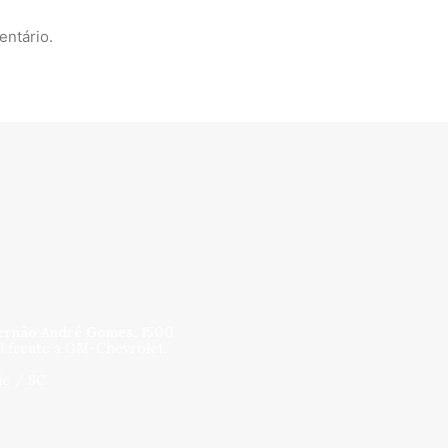
entário.
ernão André Gomes, 1500
al frente a GM-Chevrolet,
lle / SC