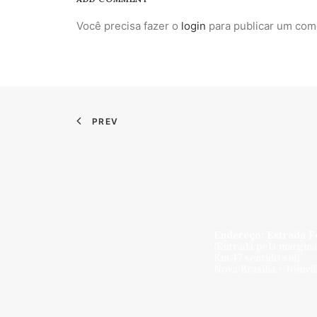
Você precisa fazer o
login
para publicar um com
PREV
Endereço: Estrada F
(Entrada pela margin
Km.47 sentido sul)
Nova Brasília - Joinvi