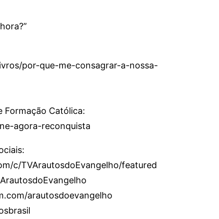
hora?”
livros/por-que-me-consagrar-a-nossa-
e Formação Católica:
sine-agora-reconquista
ciais:
om/c/TVArautosdoEvangelho/featured
/ArautosdoEvangelho
am.com/arautosdoevangelho
osbrasil