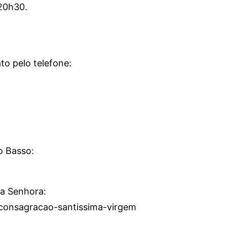
 20h30.
to pelo telefone:
o Basso:
a Senhora:
p-consagracao-santissima-virgem