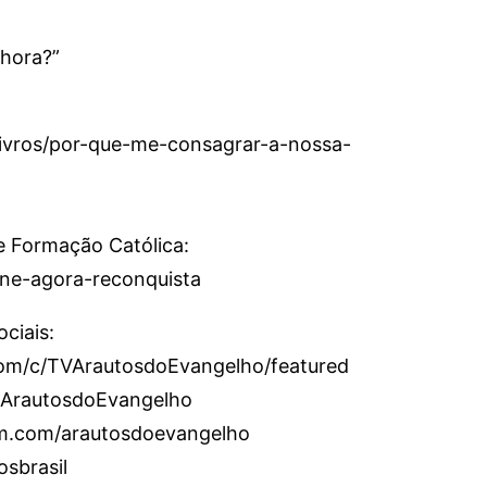
hora?”
livros/por-que-me-consagrar-a-nossa-
e Formação Católica:
sine-agora-reconquista
ciais:
om/c/TVArautosdoEvangelho/featured
/ArautosdoEvangelho
am.com/arautosdoevangelho
osbrasil