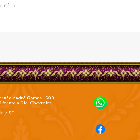
entário.
ernão André Gomes, 1500
al frente a GM-Chevrolet,
lle / SC