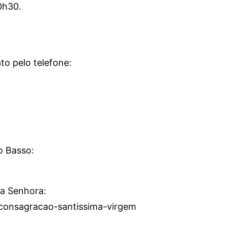
0h30.
to pelo telefone:
o Basso:
a Senhora:
p-consagracao-santissima-virgem