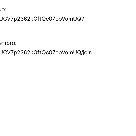
do:
el/UCV7p2362kGftQc07bpVomUQ?
membro.
l/UCV7p2362kGftQc07bpVomUQ/join