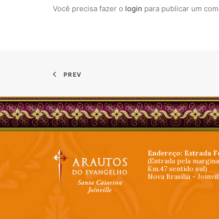
Você precisa fazer o
login
para publicar um com
PREV
Endereço: Estrada F
(Entrada pela margin
Km.47 sentido sul)
Nova Brasília - Joinvi