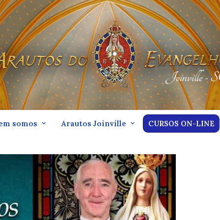
em somos
Arautos Joinville
CURSOS ON-LINE