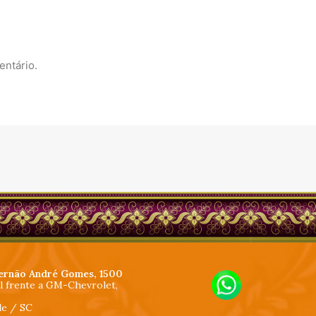
entário.
ernão André Gomes, 1500
al frente a GM-Chevrolet,
lle / SC