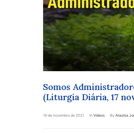
Somos Administradore
(Liturgia Diária, 17 no
16 de novembro de 2021
In
Vídeos
By
Arautos Joi