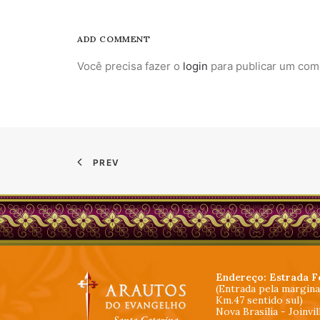
ADD COMMENT
Você precisa fazer o
login
para publicar um com
PREV
Endereço: Estrada F
(Entrada pela margin
Km.47 sentido sul)
Nova Brasília - Joinvi