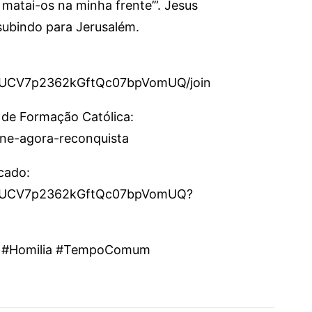
e matai-os na minha frente’”. Jesus
 subindo para Jerusalém.
l/UCV7p2362kGftQc07bpVomUQ/join
 de Formação Católica:
sine-agora-reconquista
icado:
el/UCV7p2362kGftQc07bpVomUQ?
ras #Homilia #TempoComum