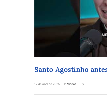
Santo Agostinho antes
17 de abril de 2025
In
Vídeos
By