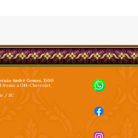
ernão André Gomes, 1500
al frente a GM-Chevrolet,
lle / SC