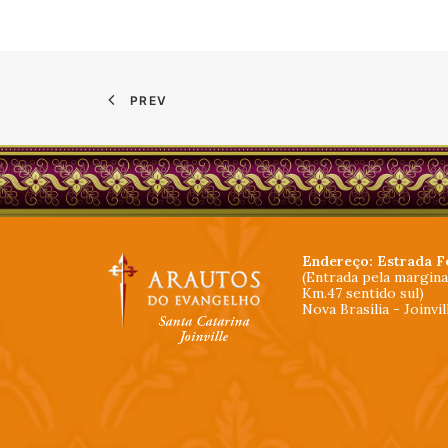
PREV
Endereço: Estrada F
(Entrada pela margin
Km.47 sentido sul)
Nova Brasília - Joinvi