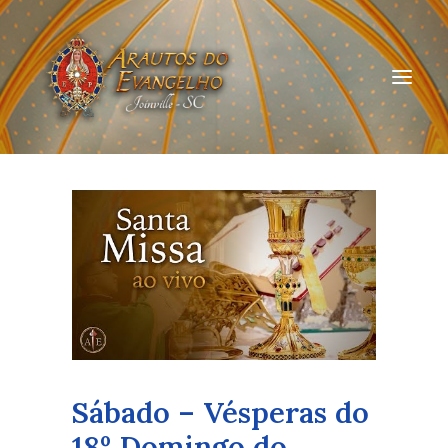
HOME
QUEM SOMOS
ARAUTOS JOINVILLE
CURSOS ON-LINE
DOAÇÃO
Sábado – Vésperas do
18º Domingo do