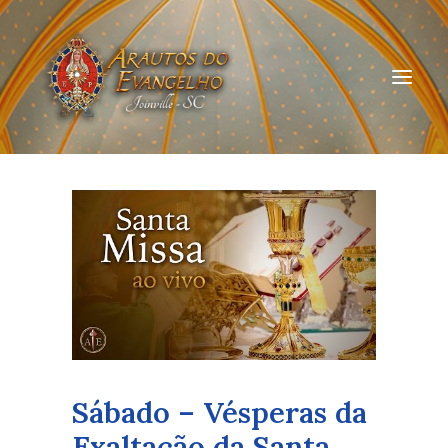
HOME
QUEM SOMOS
ARAUTOS JOINVILLE
CURSOS ON-LINE
DOAÇÃO
Sábado – Vésperas da
Exaltação da Santa