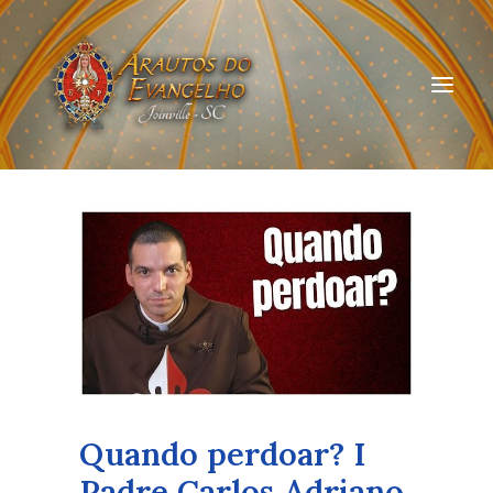
HOME
QUEM SOMOS
ARAUTOS JOINVILLE
CURSOS ON-LINE
DOAÇÃO
Quando perdoar? I
Padre Carlos Adriano