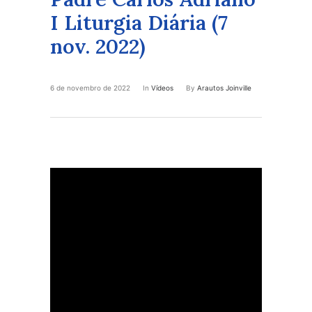
I Liturgia Diária (7
nov. 2022)
6 de novembro de 2022
In
Vídeos
By
Arautos Joinville