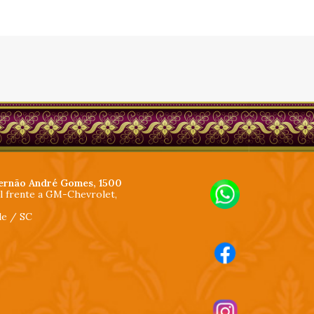
ernão André Gomes, 1500
al frente a GM-Chevrolet,
lle / SC