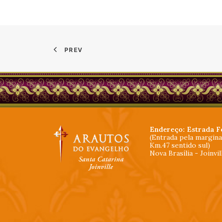
PREV
Endereço: Estrada F
(Entrada pela margin
Km.47 sentido sul)
Nova Brasília - Joinvi