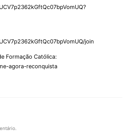
el/UCV7p2362kGftQc07bpVomUQ?
l/UCV7p2362kGftQc07bpVomUQ/join
 de Formação Católica:
sine-agora-reconquista
entário.