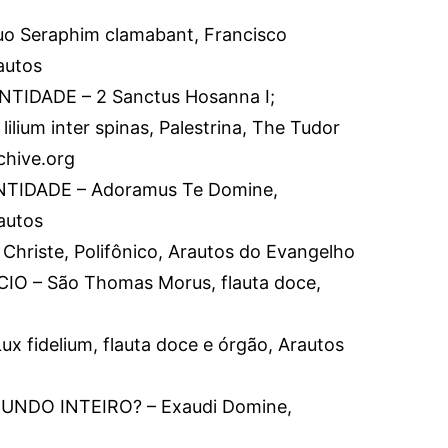
o Seraphim clamabant, Francisco
autos
IDADE – 2 Sanctus Hosanna I;
lilium inter spinas, Palestrina, The Tudor
chive.org
TIDADE – Adoramus Te Domine,
autos
Christe, Polifônico, Arautos do Evangelho
O – São Thomas Morus, flauta doce,
 fidelium, flauta doce e órgão, Arautos
UNDO INTEIRO? – Exaudi Domine,