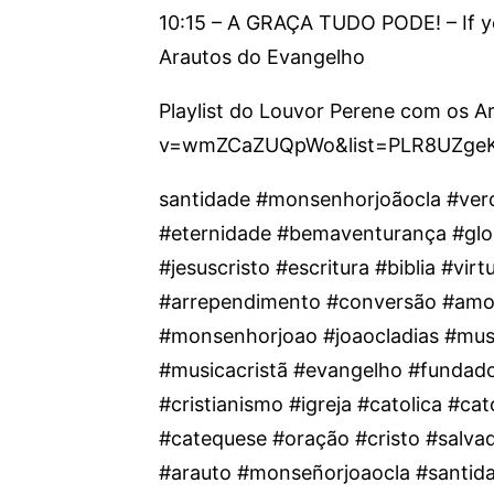
10:15 – A GRAÇA TUDO PODE! – If ye
Arautos do Evangelho
Playlist do Louvor Perene com os 
v=wmZCaZUQpWo&list=PLR8UZge
santidade #monsenhorjoãocla #ver
#eternidade #bemaventurança #glo
#jesuscristo #escritura #biblia #vi
#arrependimento #conversão #amo
#monsenhorjoao #joaocladias #mus
#musicacristã #evangelho #fundad
#cristianismo #igreja #catolica #ca
#catequese #oração #cristo #salva
#arauto #monseñorjoaocla #santida