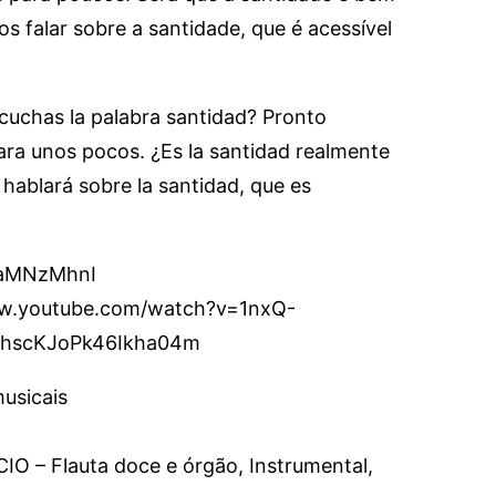
s falar sobre a santidade, que é acessível
uchas la palabra santidad? Pronto
ara unos pocos. ¿Es la santidad realmente
hablará sobre la santidad, que es
dAaMNzMhnI
www.youtube.com/watch?v=1nxQ-
qhscKJoPk46Ikha04m
usicais
 – Flauta doce e órgão, Instrumental,