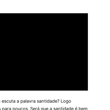
 escuta a palavra santidade? Logo
 para poucos. Será que a santidade é bem