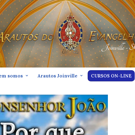
em somos
Arautos Joinville
CURSOS ON-LINE