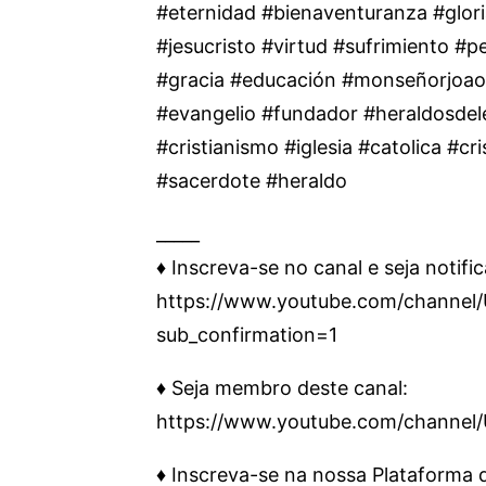
#eternidad #bienaventuranza #glori
#jesucristo #virtud #sufrimiento #
#gracia #educación #monseñorjoao 
#evangelio #fundador #heraldosdel
#cristianismo #iglesia #catolica #c
#sacerdote #heraldo
_____
♦️ Inscreva-se no canal e seja notifi
https://www.youtube.com/chann
sub_confirmation=1
♦️ Seja membro deste canal:
https://www.youtube.com/channe
♦️ Inscreva-se na nossa Plataforma