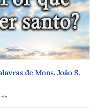
alavras de Mons. João S.
nville