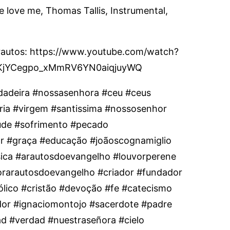
 love me, Thomas Tallis, Instrumental,
Arautos: https://www.youtube.com/watch?
KjYCegpo_xMmRV6YN0aiqjuyWQ
dadeira #nossasenhora #ceu #ceus
ria #virgem #santissima #nossosenhor
rtude #sofrimento #pecado
r #graça #educação #joãoscognamiglio
ica #arautosdoevangelho #louvorperene
orarautosdoevangelho #criador #fundador
tólico #cristão #devoção #fe #catecismo
dor #ignaciomontojo #sacerdote #padre
d #verdad #nuestraseñora #cielo