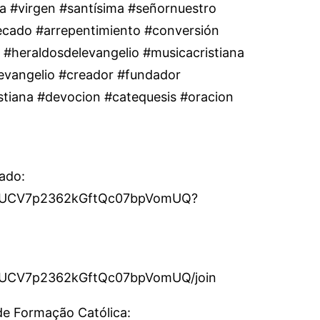
a #virgen #santísima #señornuestro
pecado #arrepentimiento #conversión
#heraldosdelevangelio #musicacristiana
evangelio #creador #fundador
ristiana #devocion #catequesis #oracion
cado:
el/UCV7p2362kGftQc07bpVomUQ?
l/UCV7p2362kGftQc07bpVomUQ/join
 de Formação Católica: