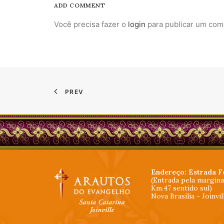
ADD COMMENT
Você precisa fazer o
login
para publicar um com
PREV
Endereço: Estrada F
(Entrada pela margin
Km.47 sentido sul)
Nova Brasília - Joinvi