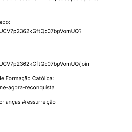
cado:
el/UCV7p2362kGftQc07bpVomUQ?
l/UCV7p2362kGftQc07bpVomUQ/join
 de Formação Católica:
sine-agora-reconquista
crianças #ressurreição