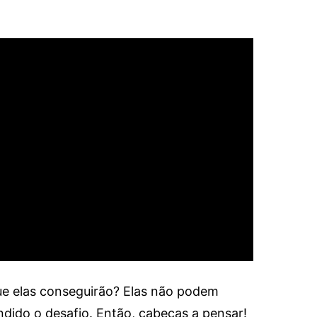
ue elas conseguirão? Elas não podem
dido o desafio. Então, cabeças a pensar!