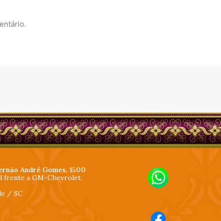
entário.
ernão André Gomes, 1500
al frente a GM-Chevrolet,
lle / SC