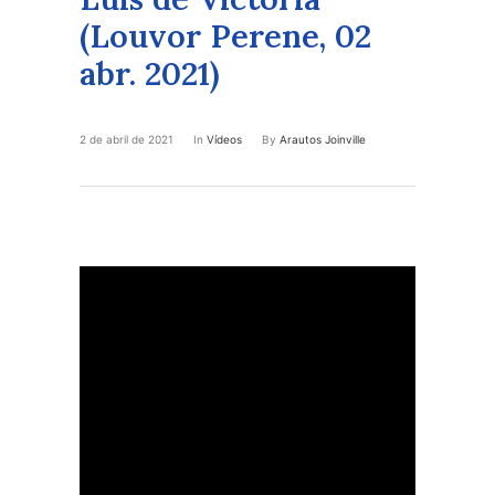
(Louvor Perene, 02
abr. 2021)
2 de abril de 2021
In
Vídeos
By
Arautos Joinville