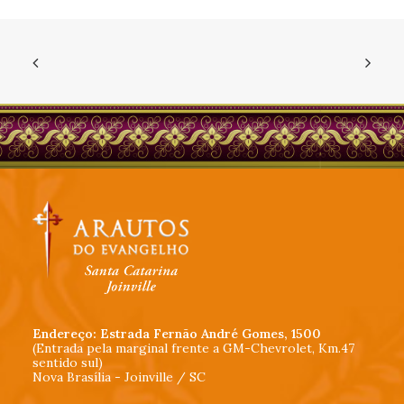
Endereço: Estrada Fernão André Gomes, 1500
(Entrada pela marginal frente a GM-Chevrolet, Km.47
sentido sul)
Nova Brasília - Joinville / SC