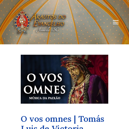
HOME
QUEM SOMOS
ARAUTOS JOINVILLE
CURSOS ON-LINE
DOAÇÃO
O vos omnes | Tomás
Luis de Victoria