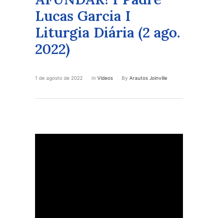
Lucas Garcia I
Liturgia Diária (2 ago.
2022)
1 de agosto de 2022
In
Vídeos
By
Arautos Joinville