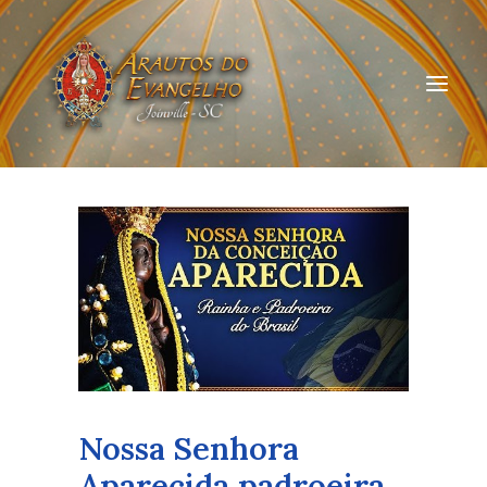
HOME
QUEM SOMOS
ARAUTOS JOINVILLE
CURSOS ON-LINE
DOAÇÃO
Nossa Senhora
Aparecida padroeira