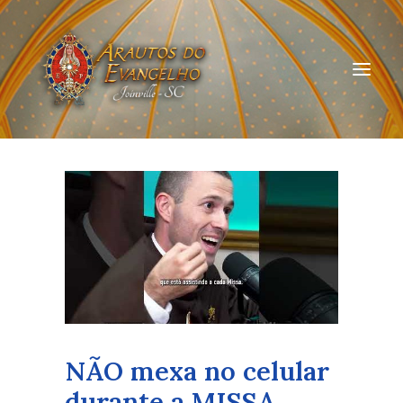
HOME
QUEM SOMOS
ARAUTOS JOINVILLE
CURSOS ON-LINE
DOAÇÃO
NÃO mexa no celular
durante a MISSA…