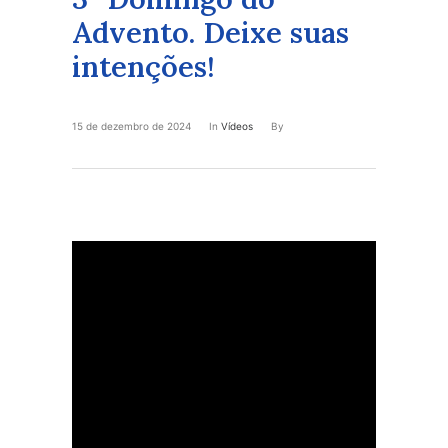
Advento. Deixe suas
intenções!
15 de dezembro de 2024
In
Vídeos
By