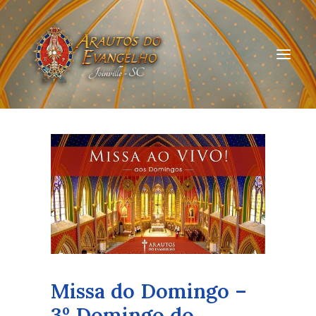
HOME
QUEM SOMOS
ARAUTOS JOINVILLE
CURSOS ON-LINE
DOAÇÃO
Missa do Domingo –
3º Domingo do