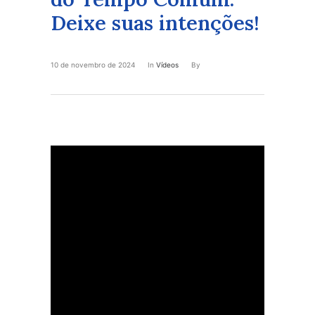
Deixe suas intenções!
10 de novembro de 2024
In
Vídeos
By