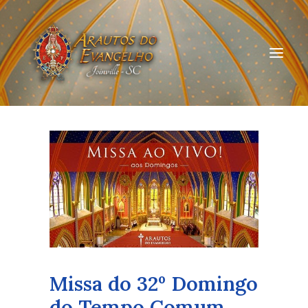
HOME
QUEM SOMOS
ARAUTOS JOINVILLE
CURSOS ON-LINE
DOAÇÃO
Missa do 32º Domingo
do Tempo Comum.