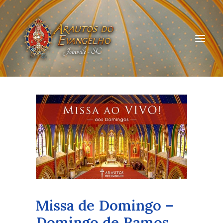
HOME
QUEM SOMOS
ARAUTOS JOINVILLE
CURSOS ON-LINE
DOAÇÃO
Missa de Domingo –
Domingo de Ramos