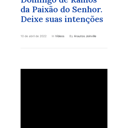
da Paixão do Senhor.
Deixe suas intenções
10 de abril de 2022
In
Vídeos
By
Arautos Joinville