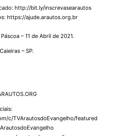
cado: http://bit.ly/inscrevasearautos
: https://ajude.arautos.org.br
áscoa – 11 de Abril de 2021.
Caieiras – SP.
.ARAUTOS.ORG
iais:
om/c/TVArautosdoEvangelho/featured
/ArautosdoEvangelho