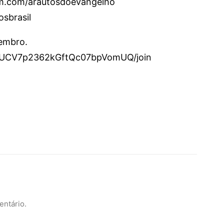
am.com/arautosdoevangelho
osbrasil
membro.
l/UCV7p2362kGftQc07bpVomUQ/join
entário.