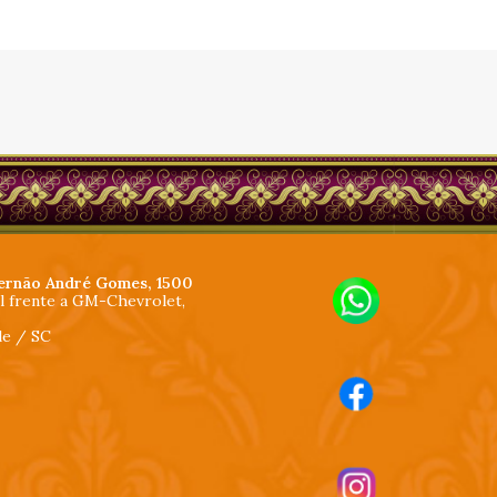
ernão André Gomes, 1500
al frente a GM-Chevrolet,
lle / SC