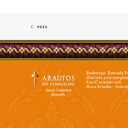
PREV
Endereço: Estrada F
(Entrada pela margin
Km.47 sentido sul)
Nova Brasília - Joinvi