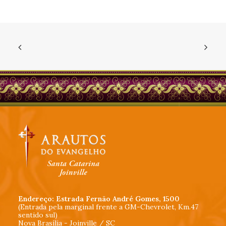
Endereço: Estrada Fernão André Gomes, 1500
(Entrada pela marginal frente a GM-Chevrolet, Km.47
sentido sul)
Nova Brasília - Joinville / SC