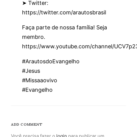
➤ Twitter:
https://twitter.com/arautosbrasil
Faça parte de nossa família! Seja
membro.
https://www.youtube.com/channel/UCV7p
#ArautosdoEvangelho
#Jesus
#Missaaovivo
#Evangelho
ADD COMMENT
Você precisa fazer o
login
para publicar um