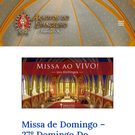
HOME
QUEM SOMOS
ARAUTOS JOINVILLE
CURSOS ON-LINE
DOAÇÃO
Missa de Domingo –
27º Domingo Do