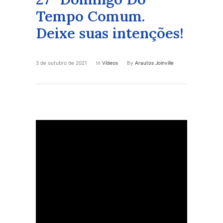
Tempo Comum.
Deixe suas intenções!
3 de outubro de 2021
In
Vídeos
By
Arautos Joinville