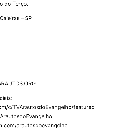
ão do Terço.
Caieiras – SP.
.ARAUTOS.ORG
iais:
om/c/TVArautosdoEvangelho/featured
/ArautosdoEvangelho
am.com/arautosdoevangelho