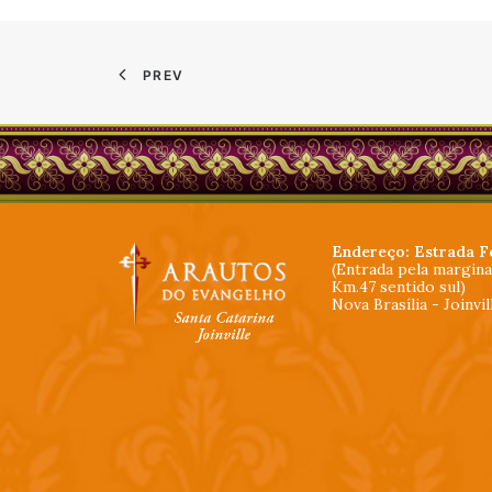
PREV
Endereço: Estrada F
(Entrada pela margin
Km.47 sentido sul)
Nova Brasília - Joinvi