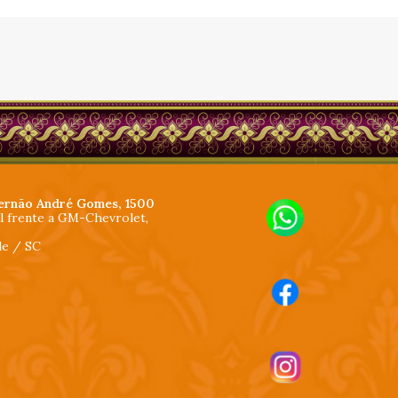
ernão André Gomes, 1500
al frente a GM-Chevrolet,
lle / SC