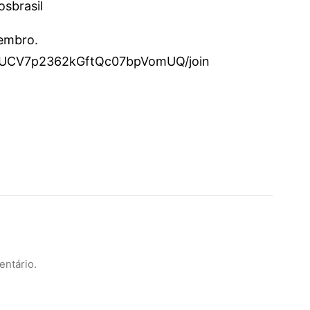
osbrasil
membro.
l/UCV7p2362kGftQc07bpVomUQ/join
entário.