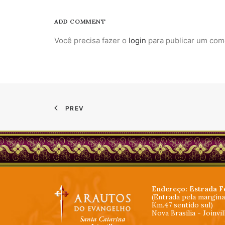
ADD COMMENT
Você precisa fazer o
login
para publicar um com
PREV
Endereço: Estrada F
(Entrada pela margin
Km.47 sentido sul)
Nova Brasília - Joinvi