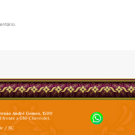
entário.
ernão André Gomes, 1500
al frente a GM-Chevrolet,
lle / SC