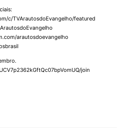
iais:
om/c/TVArautosdoEvangelho/featured
/ArautosdoEvangelho
am.com/arautosdoevangelho
osbrasil
membro.
l/UCV7p2362kGftQc07bpVomUQ/join