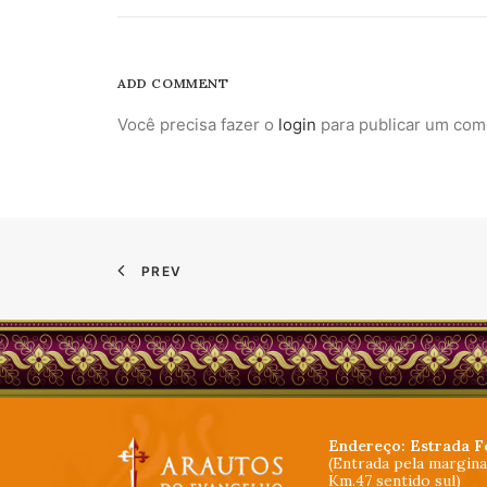
ADD COMMENT
Você precisa fazer o
login
para publicar um com
PREV
Endereço: Estrada F
(Entrada pela margin
Km.47 sentido sul)