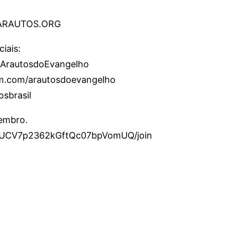
.ARAUTOS.ORG
iais:
/ArautosdoEvangelho
am.com/arautosdoevangelho
osbrasil
membro.
l/UCV7p2362kGftQc07bpVomUQ/join