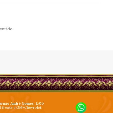
entário.
ernão André Gomes, 1500
al frente a GM-Chevrolet,