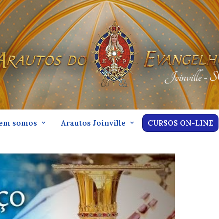
em somos
Arautos Joinville
CURSOS ON-LINE