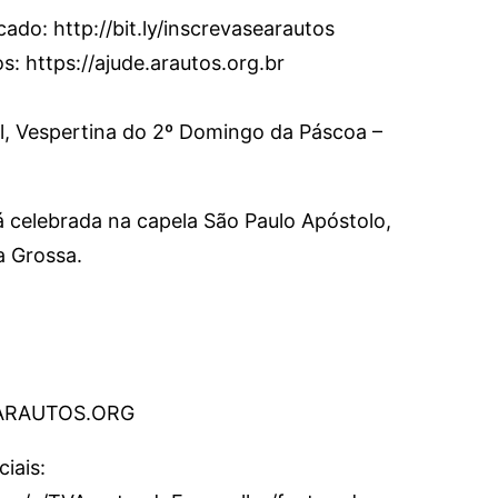
cado: http://bit.ly/inscrevasearautos
: https://ajude.arautos.org.br
il, Vespertina do 2º Domingo da Páscoa –
á celebrada na capela São Paulo Apóstolo,
a Grossa.
.ARAUTOS.ORG
iais: