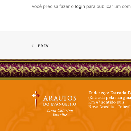
Você precisa fazer o
login
para publicar um com
PREV
Endereço: Estrada F
(Entrada pela margin
Km.47 sentido sul)
Nova Brasília - Joinvi