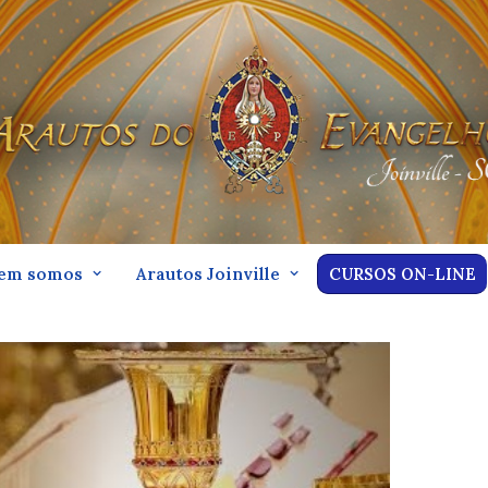
em somos
Arautos Joinville
CURSOS ON-LINE