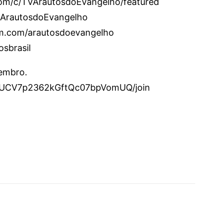
om/c/TVArautosdoEvangelho/featured
/ArautosdoEvangelho
am.com/arautosdoevangelho
osbrasil
membro.
l/UCV7p2362kGftQc07bpVomUQ/join