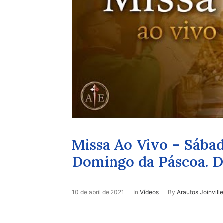
Missa Ao Vivo – Sábad
Domingo da Páscoa. De
10 de abril de 2021
In
Vídeos
By
Arautos Joinville