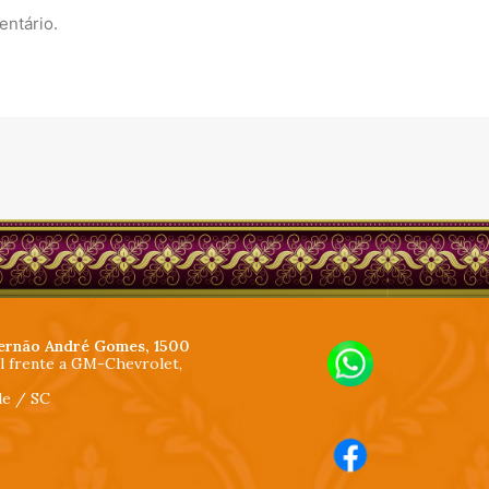
entário.
ernão André Gomes, 1500
al frente a GM-Chevrolet,
lle / SC