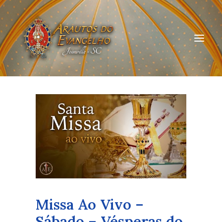
HOME
QUEM SOMOS
ARAUTOS JOINVILLE
CURSOS ON-LINE
DOAÇÃO
Missa Ao Vivo –
Sábado – Vésperas do