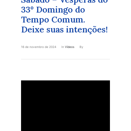
33º Domingo do
Tempo Comum.
Deixe suas intenções!
16 de novembro de 2024
In
Vídeos
By