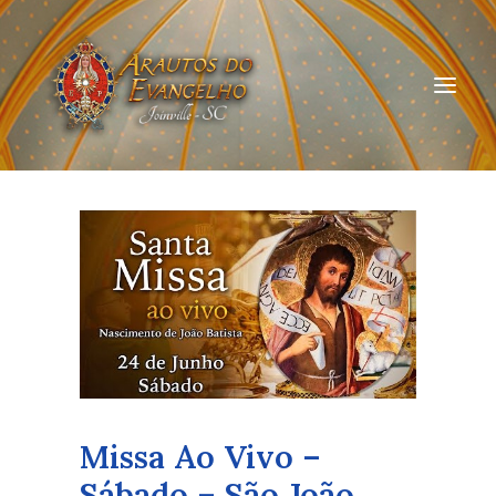
HOME
QUEM SOMOS
ARAUTOS JOINVILLE
CURSOS ON-LINE
DOAÇÃO
Missa Ao Vivo –
Sábado – São João