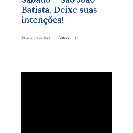
Batista. Deixe suas
intenções!
24 de junho de 2023
In
Vídeos
By