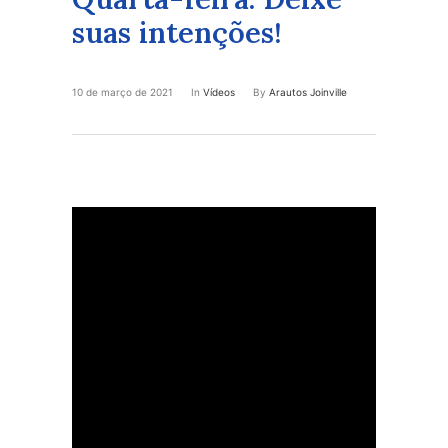
suas intenções!
10 de março de 2021
In
Vídeos
By
Arautos Joinville