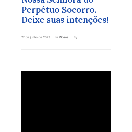
Perpétuo Socorro.
Deixe suas intenções!
27 de junho de 2023
In
Vídeos
By