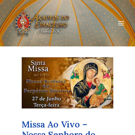
HOME
QUEM SOMOS
ARAUTOS JOINVILLE
CURSOS ON-LINE
DOAÇÃO
Missa Ao Vivo –
Nossa Senhora do