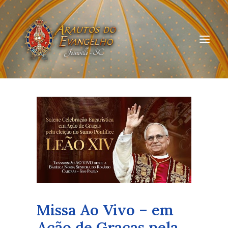
HOME
QUEM SOMOS
ARAUTOS JOINVILLE
CURSOS ON-LINE
DOAÇÃO
Missa Ao Vivo – em
Ação de Graças pela