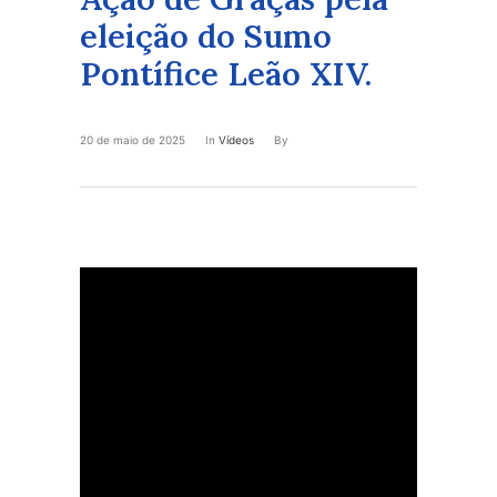
eleição do Sumo
Pontífice Leão XIV.
20 de maio de 2025
In
Vídeos
By