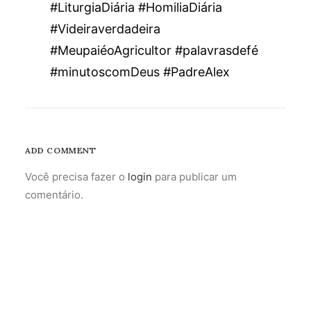
#LiturgiaDiária #HomiliaDiária
#Videiraverdadeira
#MeupaiéoAgricultor #palavrasdefé
#minutoscomDeus #PadreAlex
ADD COMMENT
Você precisa fazer o
login
para publicar um
comentário.