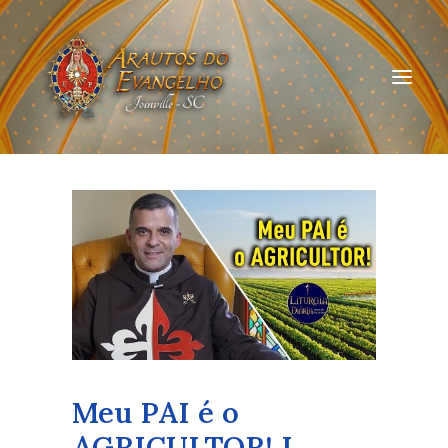
HOME
QUEM SOMOS
ARAUTOS JOINVILLE
CURSOS ON-LINE
DOAÇÃO
Meu PAI é o
AGRICULTOR! I