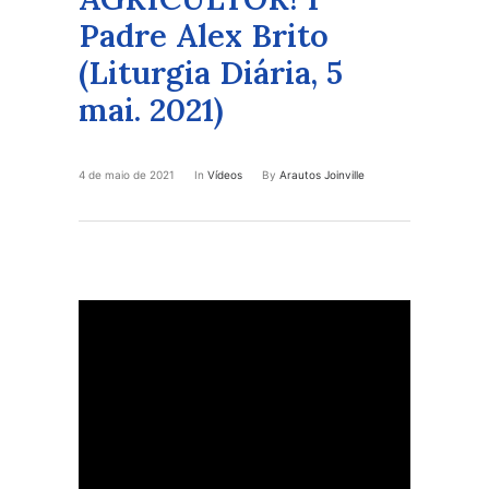
Padre Alex Brito
(Liturgia Diária, 5
mai. 2021)
4 de maio de 2021
In
Vídeos
By
Arautos Joinville