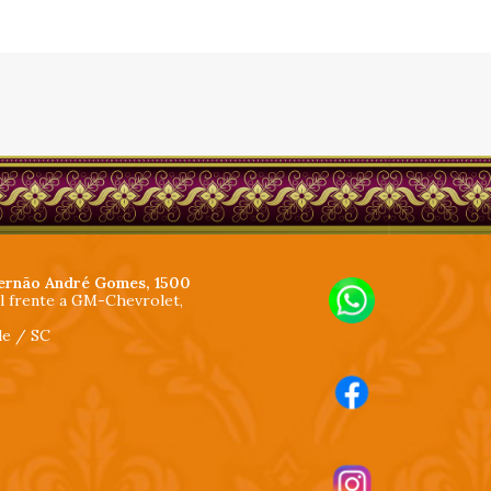
ernão André Gomes, 1500
al frente a GM-Chevrolet,
lle / SC