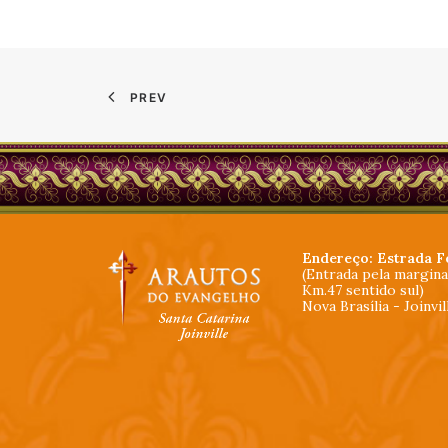
PREV
Endereço: Estrada F
(Entrada pela margin
Km.47 sentido sul)
Nova Brasília - Joinvi