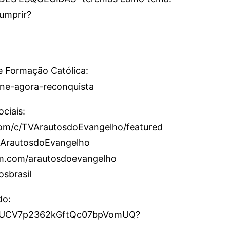
umprir?
e Formação Católica:
sine-agora-reconquista
ciais:
om/c/TVArautosdoEvangelho/featured
/ArautosdoEvangelho
am.com/arautosdoevangelho
osbrasil
do:
el/UCV7p2362kGftQc07bpVomUQ?