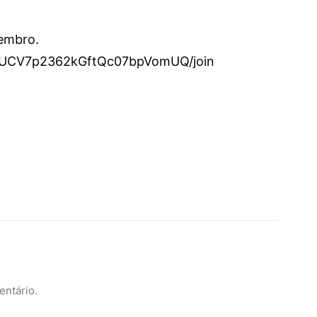
membro.
l/UCV7p2362kGftQc07bpVomUQ/join
entário.