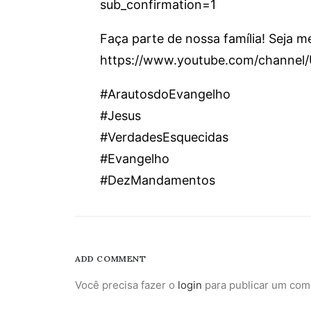
sub_confirmation=1
Faça parte de nossa família! Seja 
https://www.youtube.com/channe
#ArautosdoEvangelho
#Jesus
#VerdadesEsquecidas
#Evangelho
#DezMandamentos
ADD COMMENT
Você precisa fazer o
login
para publicar um com