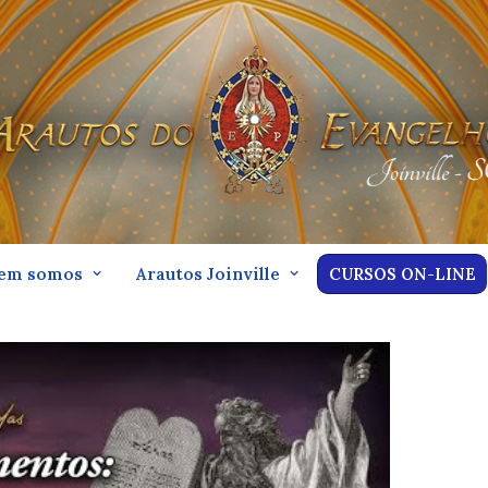
em somos
Arautos Joinville
CURSOS ON-LINE