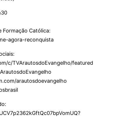
h30
e Formação Católica:
sine-agora-reconquista
ciais:
om/c/TVArautosdoEvangelho/featured
/ArautosdoEvangelho
am.com/arautosdoevangelho
osbrasil
do:
el/UCV7p2362kGftQc07bpVomUQ?