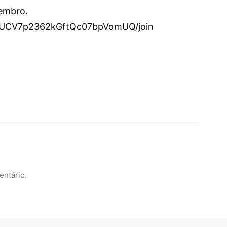
membro.
l/UCV7p2362kGftQc07bpVomUQ/join
entário.