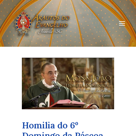
HOME
QUEM SOMOS
ARAUTOS JOINVILLE
CURSOS ON-LINE
DOAÇÃO
Homilia do 6º
Domingo da Páscoa