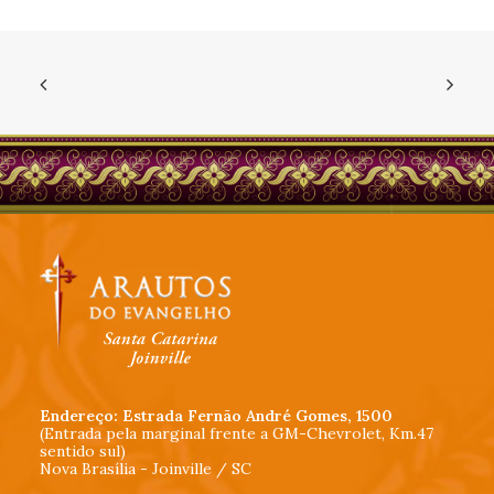
Endereço: Estrada Fernão André Gomes, 1500
(Entrada pela marginal frente a GM-Chevrolet, Km.47
sentido sul)
Nova Brasília - Joinville / SC