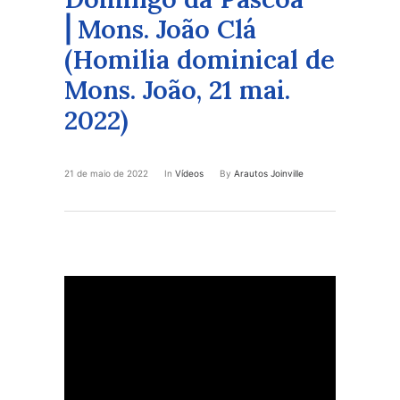
⎜Mons. João Clá
(Homilia dominical de
Mons. João, 21 mai.
2022)
21 de maio de 2022
In
Vídeos
By
Arautos Joinville