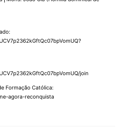
cado:
el/UCV7p2362kGftQc07bpVomUQ?
l/UCV7p2362kGftQc07bpVomUQ/join
 de Formação Católica:
sine-agora-reconquista