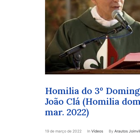
Homilia do 3º Domin
João Clá (Homilia domi
mar. 2022)
19 de março de 2022
In
Vídeos
By
Arautos Joinvi