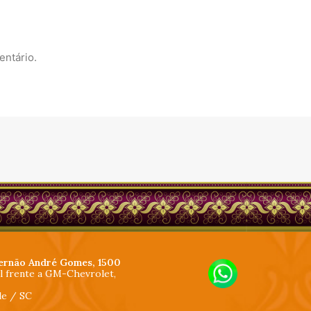
entário.
ernão André Gomes, 1500
al frente a GM-Chevrolet,
lle / SC