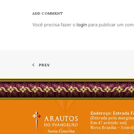
ADD COMMENT
Você precisa fazer o
login
para publicar um com
PREV
Endereço: Estrada F
(Entrada pela margin
Km.47 sentido sul)
Nova Brasília - Joinvi