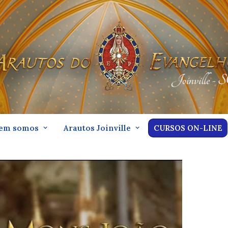
em somos
Arautos Joinville
CURSOS ON-LINE