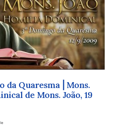
go da Quaresma ⎜Mons.
nical de Mons. João, 19
lle