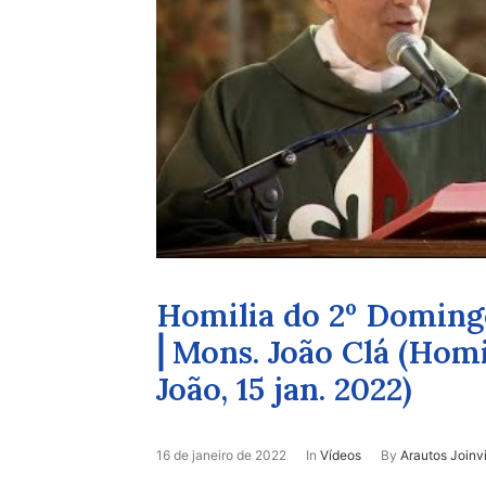
Homilia do 2º Domi
⎜Mons. João Clá (Homi
João, 15 jan. 2022)
16 de janeiro de 2022
In
Vídeos
By
Arautos Joinvi