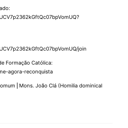
cado:
el/UCV7p2362kGftQc07bpVomUQ?
l/UCV7p2362kGftQc07bpVomUQ/join
 de Formação Católica:
sine-agora-reconquista
omum ⎜Mons. João Clá (Homilia dominical