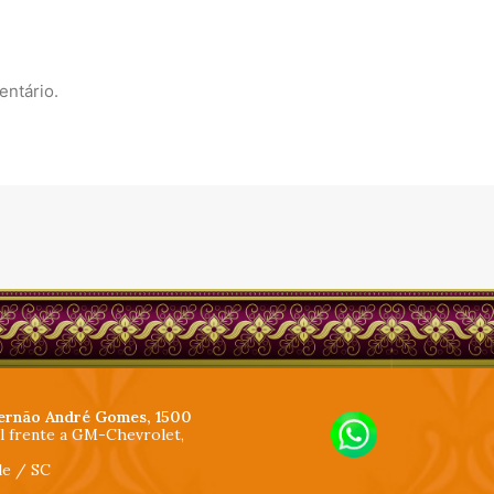
entário.
ernão André Gomes, 1500
al frente a GM-Chevrolet,
lle / SC