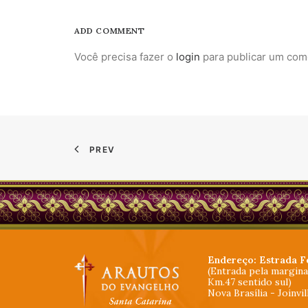
ADD COMMENT
Você precisa fazer o
login
para publicar um com
PREV
Endereço: Estrada F
(Entrada pela margin
Km.47 sentido sul)
Nova Brasília - Joinvi