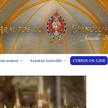
em somos
Arautos Joinville
CURSOS ON-LINE