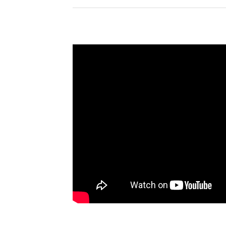
_____