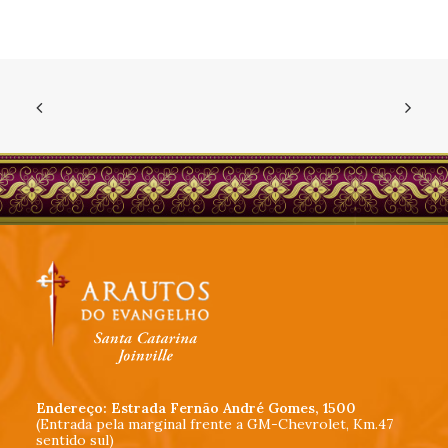
Endereço: Estrada Fernão André Gomes, 1500
(Entrada pela marginal frente a GM-Chevrolet, Km.47
sentido sul)