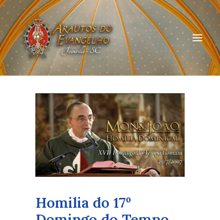
HOME
QUEM SOMOS
ARAUTOS JOINVILLE
CURSOS ON-LINE
DOAÇÃO
Homilia do 17º
Domingo do Tempo