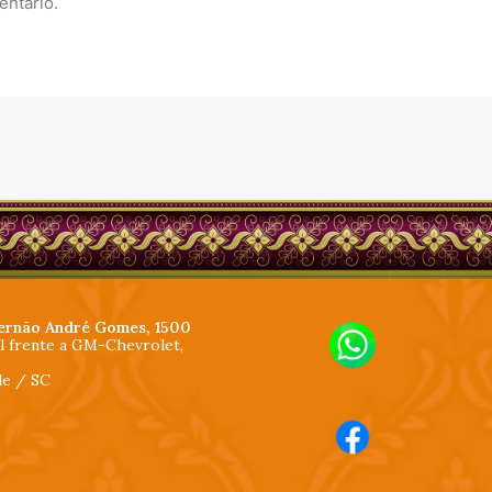
entário.
ernão André Gomes, 1500
al frente a GM-Chevrolet,
lle / SC