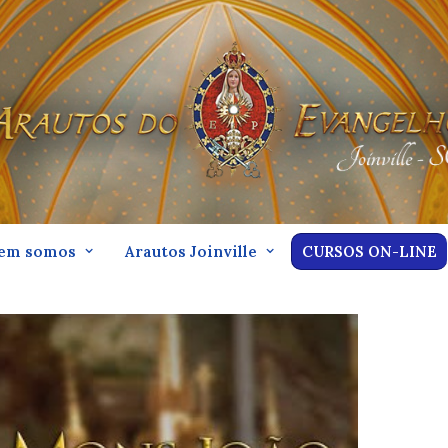
em somos
Arautos Joinville
CURSOS ON-LINE