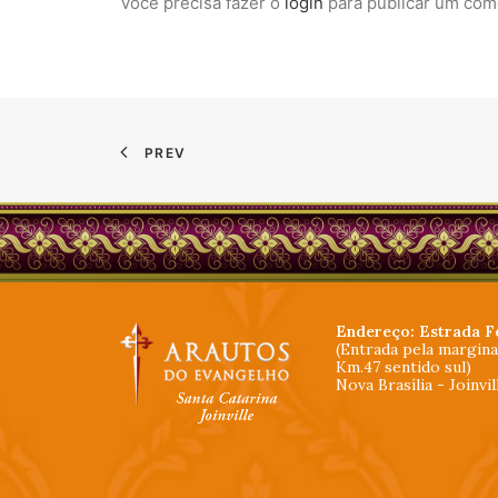
Você precisa fazer o
login
para publicar um com
PREV
Endereço: Estrada F
(Entrada pela margin
Km.47 sentido sul)
Nova Brasília - Joinvi