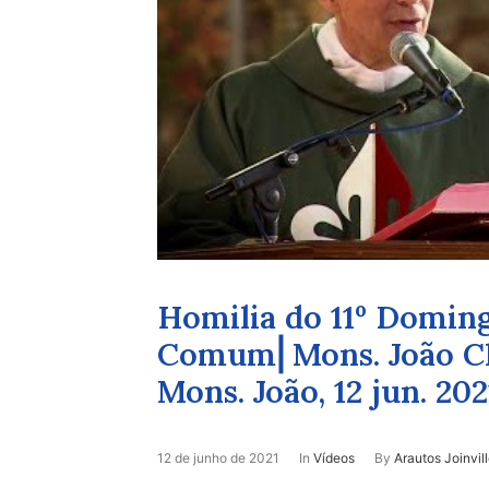
Homilia do 11º Domi
Comum⎜Mons. João Clá
Mons. João, 12 jun. 202
12 de junho de 2021
In
Vídeos
By
Arautos Joinvil