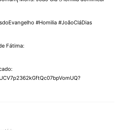
doEvangelho #Homilia #JoãoCláDias
de Fátima:
icado:
el/UCV7p2362kGftQc07bpVomUQ?