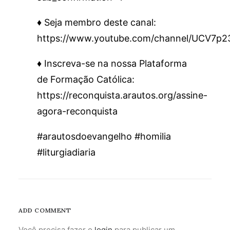
♦️ Seja membro deste canal:
https://www.youtube.com/channel/UCV7p
♦️ Inscreva-se na nossa Plataforma
de Formação Católica:
https://reconquista.arautos.org/assine-
agora-reconquista
#arautosdoevangelho #homilia
#liturgiadiaria
ADD COMMENT
Você precisa fazer o
login
para publicar um