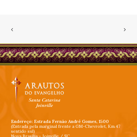
Endereço: Estrada Fernão André Gomes, 1500
(Entrada pela marginal frente a GM-Chevrolet, Km.47
sentido sul)
Nova Brasília - Joinville / SC