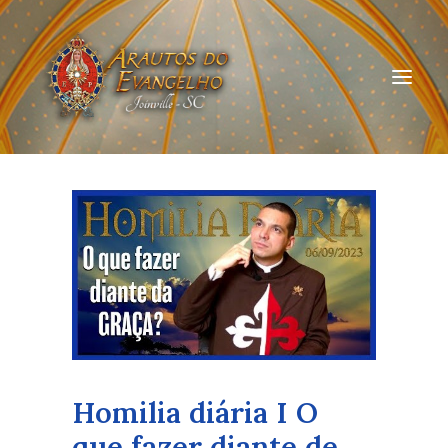
HOME
QUEM SOMOS
ARAUTOS JOINVILLE
CURSOS ON-LINE
DOAÇÃO
Homilia diária I O
que fazer diante de