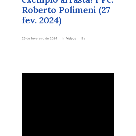
Roberto Polimeni (27
fev. 2024)
26 de fevereiro de 2024
In
Vídeos
By