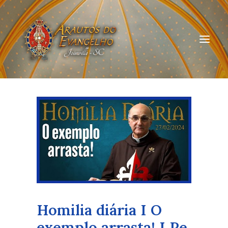
HOME
QUEM SOMOS
ARAUTOS JOINVILLE
CURSOS ON-LINE
DOAÇÃO
Homilia diária I O
exemplo arrasta! I Pe.