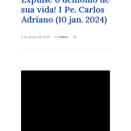
sua vida! I Pe. Carlos
Adriano (10 jan. 2024)
9 de janeiro de 2024
In
Vídeos
By