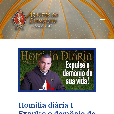
HOME
QUEM SOMOS
ARAUTOS JOINVILLE
CURSOS ON-LINE
DOAÇÃO
Homilia diária I
Expulse o demônio de